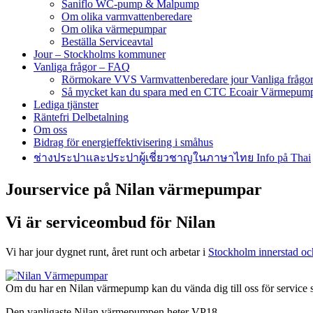
Saniflo WC-pump & Malpump
Om olika varmvattenberedare
Om olika värmepumpar
Beställa Serviceavtal
Jour – Stockholms kommuner
Vanliga frågor – FAQ
Rörmokare VVS Varmvattenberedare jour Vanliga frågo
Så mycket kan du spara med en CTC Ecoair Värmepum
Lediga tjänster
Räntefri Delbetalning
Om oss
Bidrag för energieffektivisering i småhus
ช่างประปาและประปาผู้เชี่ยวชาญในภาษาไทย Info på Thai
Jourservice på Nilan värmepumpar
Vi är serviceombud för Nilan
Vi har jour dygnet runt, året runt och arbetar i
Stockholm innerstad o
Om du har en Nilan värmepump kan du vända dig till oss för service 
Den vanligaste Nilan värmepumpen heter VP18