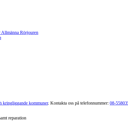
r Allmänna Rörjouren
p
ch kringliggande kommuner
. Kontakta oss på telefonnummer:
08-55803
samt reparation