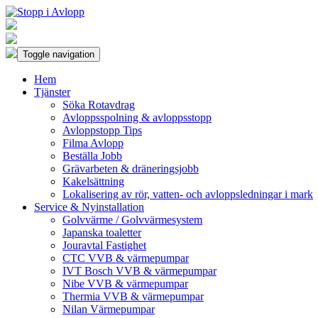
Toggle navigation
Hem
Tjänster
Söka Rotavdrag
Avloppsspolning & avloppsstopp
Avloppstopp Tips
Filma Avlopp
Beställa Jobb
Grävarbeten & dräneringsjobb
Kakelsättning
Lokalisering av rör, vatten- och avloppsledningar i mark
Service & Nyinstallation
Golvvärme / Golvvärmesystem
Japanska toaletter
Jouravtal Fastighet
CTC VVB & värmepumpar
IVT Bosch VVB & värmepumpar
Nibe VVB & värmepumpar
Thermia VVB & värmepumpar
Nilan Värmepumpar